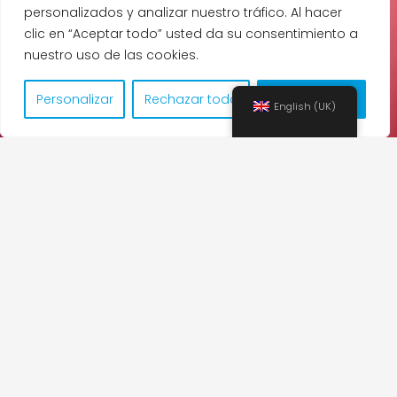
personalizados y analizar nuestro tráfico. Al hacer
clic en “Aceptar todo” usted da su consentimiento a
nuestro uso de las cookies.
Personalizar
Rechazar todo
Aceptar todo
English (UK)
Programa Curso
Gramática y