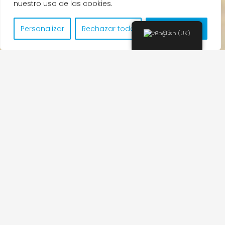
nuestro uso de las cookies.
Personalizar
Rechazar todo
Aceptar todo
English (UK)
Courses of
Spanish
General Extensives
General Intensives
Extensives D.E.L.E.
Semi & Intensive D.E.L.E.