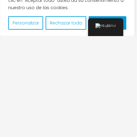
clic en “Aceptar todo” usted da su consentimiento a
nuestro uso de las cookies.
Personalizar
Rechazar todo
Aceptar todo
Español
Academia de Idiomas
Torrox
En
Academia de Idiomas
Torrox (
AI
T
) puedes aprender
español, inglés y alemán con unos profesores dedicados y
entregados a tu progreso. Tambien ofrecemos servicio de
intérprete y traductor de inglés.
La escuela fue fundada en 2007 y en estos casi 20 años de
trayectoria nos hemos rodeado e incorporado de un equipo
de profesores cualificados y nativos con una amplia
experiencia en la educación.