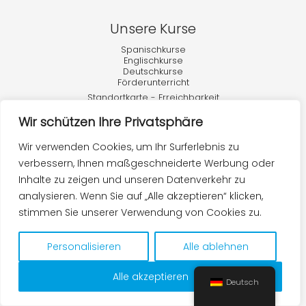
Unsere Kurse
Spanischkurse
Englischkurse
Deutschkurse
Förderunterricht
Standortkarte
-
Erreichbarkeit
Wir schützen Ihre Privatsphäre
Wir verwenden Cookies, um Ihr Surferlebnis zu
verbessern, Ihnen maßgeschneiderte Werbung oder
Inhalte zu zeigen und unseren Datenverkehr zu
analysieren. Wenn Sie auf „Alle akzeptieren“ klicken,
stimmen Sie unserer Verwendung von Cookies zu.
Personalisieren
Alle ablehnen
Copyright © 2026 Academia de Idiomas Torrox |
Webgestaltung
von Kit Digital Torrox
Alle akzeptieren
Datenschutz - Cookies-Politik - Rechtliche Hinweise
Deutsch