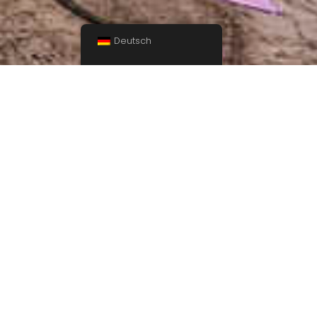
Deutsch
24 47
info@academia-idiomas-torrox.es
Nachname
Telefon