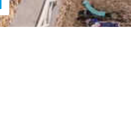
+34 952 64 29 47
+34 635 15 
Name
orischen
nwohnern.
a, einer
Email
indung per
le
zwei
Nachricht
cht gehen