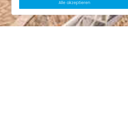
Alle akzeptieren
Sprachakademie
Torrox
Sprachakademie
Torrox
(
AI
T
) befindet sich im hist
Zentrum eines andalusischen Dorfes mit 20.000 Ei
Die Schule befindet sich in der Straße Calle Almedin
Hauptstraße in Torrox-Dorf, mit guter Verkehrsanb
Bus, Auto oder zu Fuß.
Der Hauptplatz des Dorfes, der ein Treffpunkt für vie
Menschen aus verschiedenen Ländern ist, liegt nur 
Minuten von der Schule entfernt. Nach dem Unterri