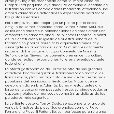
clima privilegiado, reconocido como “el mejor clima de
Europa”. Esta pequeña joya andaluza combina el encanto de
la tradición con las comodidades modernas, ofreciendo una
amplia variedad de actividades y experiencias para todos
los gustos y edades.
Para empezar, nada mejor que un paseo por el casco
antiguo de Torrox, conocido como Torrox Pueblo. Aquí, sus
calles encaladas y sus balcones llenos de flores crean una
atmósfera típicamente andaluza. Mientras recorres la plaza
de la Constitución y la iglesia de Nuestra Señora de la
Encarnación, podrás apreciar la arquitectura mudéjar y
sumergirte en la historia del lugar. Asimismo, es altamente
recomendable visitar el antiguo Convento de Nuestra
Señora de las Nieves, hoy convertido en un centro cultural
donde se realizan exposiciones, talleres y eventos durante
todo el año.
La oferta gastronómica de Torrox es otro de sus grandes
atractivos. Podrás degustar el tradicional “ajoblanco” o las
típicas migas, plato protagonista de una de las fiestas más
populares del municipio, la Fiesta de las Migas, que se
celebra en diciembre. Además, bares y restaurantes a lo
largo de la costa sirven pescado fresco, sardinas asadas en
espetos y platos de mariscos que harán las delicias de los
paladares más exigentes.
La vertiente costera, Torrox Costa, se extiende a lo largo de
varios kilómetros de playa. Sus arenales, como la Playa
Ferrara o la Playa El Peñoncillo, son perfectos para relajarse