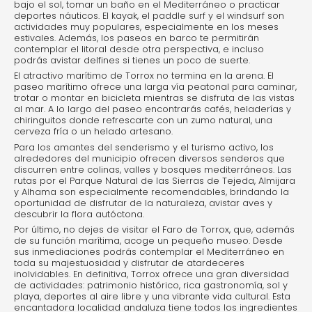
bajo el sol, tomar un baño en el Mediterráneo o practicar
deportes náuticos. El kayak, el paddle surf y el windsurf son
actividades muy populares, especialmente en los meses
estivales. Además, los paseos en barco te permitirán
contemplar el litoral desde otra perspectiva, e incluso
podrás avistar delfines si tienes un poco de suerte.
El atractivo marítimo de Torrox no termina en la arena. El
paseo marítimo ofrece una larga vía peatonal para caminar,
trotar o montar en bicicleta mientras se disfruta de las vistas
al mar. A lo largo del paseo encontrarás cafés, heladerías y
chiringuitos donde refrescarte con un zumo natural, una
cerveza fría o un helado artesano.
Para los amantes del senderismo y el turismo activo, los
alrededores del municipio ofrecen diversos senderos que
discurren entre colinas, valles y bosques mediterráneos. Las
rutas por el Parque Natural de las Sierras de Tejeda, Almijara
y Alhama son especialmente recomendables, brindando la
oportunidad de disfrutar de la naturaleza, avistar aves y
descubrir la flora autóctona.
Por último, no dejes de visitar el Faro de Torrox, que, además
de su función marítima, acoge un pequeño museo. Desde
sus inmediaciones podrás contemplar el Mediterráneo en
toda su majestuosidad y disfrutar de atardeceres
inolvidables. En definitiva, Torrox ofrece una gran diversidad
de actividades: patrimonio histórico, rica gastronomía, sol y
playa, deportes al aire libre y una vibrante vida cultural. Esta
encantadora localidad andaluza tiene todos los ingredientes