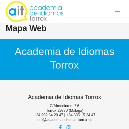
Ir
Main
al
contenido
Menu
Mapa Web
Academia de Idiomas
Torrox
Academia de Idiomas Torrox
C/Almedina n. º 6
Torrox 29770 (Málaga)
+34 952 64 29 47
|
+34 635 15 24 47
info@academia-idiomas-torrox.es