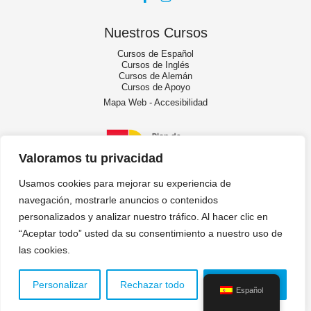
Nuestros Cursos
Cursos de Español
Cursos de Inglés
Cursos de Alemán
Cursos de Apoyo
Mapa Web
-
Accesibilidad
Valoramos tu privacidad
Usamos cookies para mejorar su experiencia de
navegación, mostrarle anuncios o contenidos
personalizados y analizar nuestro tráfico. Al hacer clic en
“Aceptar todo” usted da su consentimiento a nuestro uso de
las cookies.
Copyright © 2026 Academia de Idiomas Torrox |
Diseño Web de Kit Digital
Torrox
Personalizar
Rechazar todo
Aceptar todo
Política de Privacidad - Política de Cookies - Aviso Legal
Español